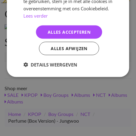
te gebruiken, stem je in met alle cookies in
overeenstemming met ons Cookiebeleid.
Omschrijving
Lees verder
ALLES ACCEPTEREN
Specificaties
ALLES AFWIJZEN
Artikelnummer
79917
DETAILS WEERGEVEN
EAN nummer
8809755505165
Shop meer
SALE
KPOP
Boy Groups
Albums
NCT
Albums
Albums
Home
/
KPOP
/
Boy Groups
/
NCT
/
Perfume (Box Version) - Jungwoo