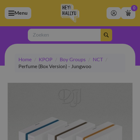
0
Menu
bmenu (Artiesten)
ubmenu (Merchandise)
Zoeken
bmenu (Exclusive)
Home
/
KPOP
/
Boy Groups
/
NCT
/
bmenu (Winkel)
Perfume (Box Version) - Jungwoo