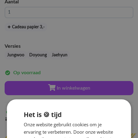
Aantal
Cadeau papier 3
,-
Versies
Jungwoo
Doyoung
Jaehyun
Op voorraad
In winkelwagen
Op voorraad
Het is 🍪 tijd
in Amsterdam
Indien op voorraad
binnen 2 werkdagen
verzonden
Onze website gebruikt cookies om je
ervaring te verbeteren. Door onze website