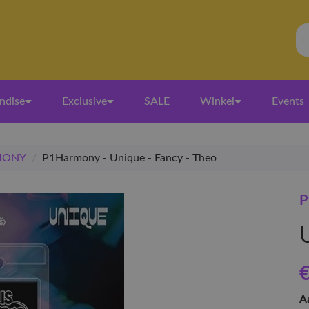
ndise
Exclusive
SALE
Winkel
Events
MONY
/
P1Harmony - Unique - Fancy - Theo
€
A