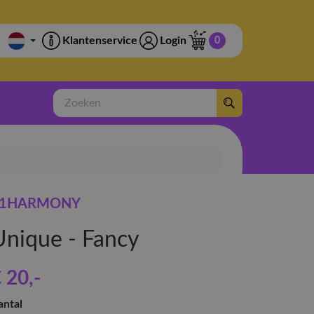
Klantenservice
Login
0
Zoeken
P1HARMONY
Unique - Fancy
 20
,-
antal