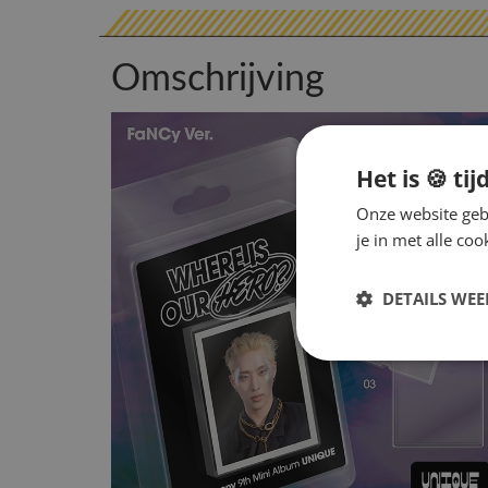
Omschrijving
Het is 🍪 tij
Onze website gebr
je in met alle c
DETAILS WE