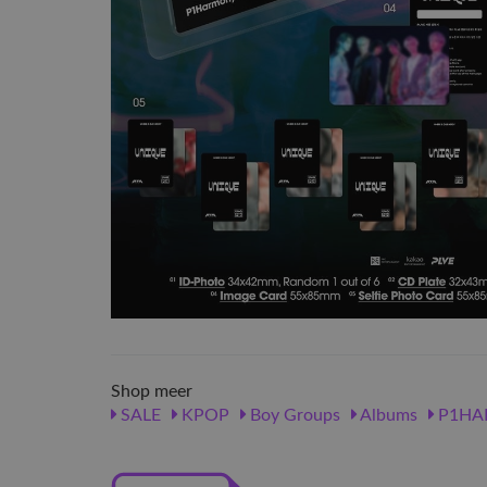
Shop meer
SALE
KPOP
Boy Groups
Albums
P1HA