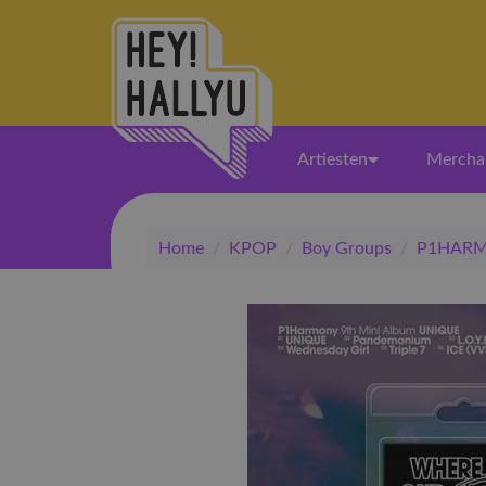
Artiesten
Mercha
Home
/
KPOP
/
Boy Groups
/
P1HAR