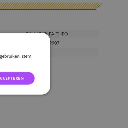
P1H-UNQ-FA-THEO
4035474379907
03-04-2026
 gebruiken, stem
ACCEPTEREN