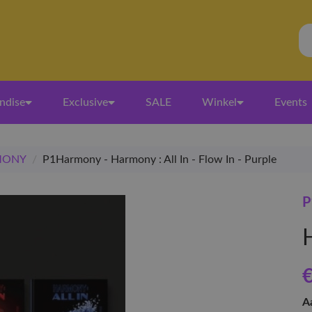
ndise
Exclusive
SALE
Winkel
Events
MONY
/
P1Harmony - Harmony : All In - Flow In - Purple
€
A