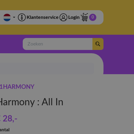
Klantenservice
Login
0
Zoeken
P1HARMONY
Harmony : All In
 28
,-
antal