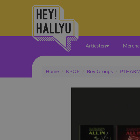
Artiesten
Mercha
Home
/
KPOP
/
Boy Groups
/
P1HAR