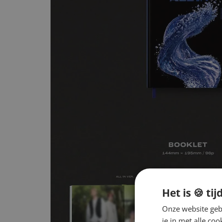
Het is 🍪 tij
Onze website gebr
je in met alle c