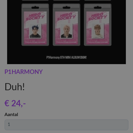
P1HARMONY
Duh!
€ 24
,-
Aantal