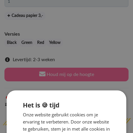
Cadeau papier 3
,-
Versies
Black
Green
Red
Yellow
Levertijd: 2-3 weken
Houd mij op de hoogte
Niet op voorraad
in Arnhem
Het is 🍪 tijd
Indien op voorraad
binnen 2 werkdagen
verzonden
Onze website gebruikt cookies om je
ervaring te verbeteren. Door onze website
te gebruiken, stem je in met alle cookies in