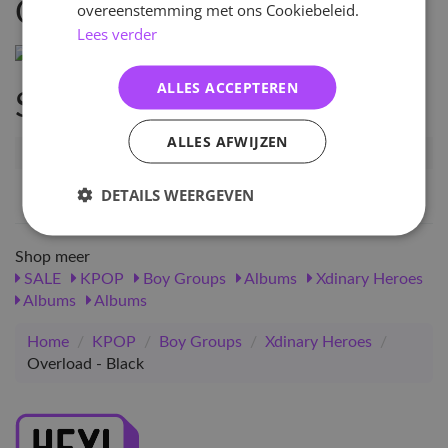
Omschrijving
overeenstemming met ons Cookiebeleid.
Lees verder
ALLES ACCEPTEREN
Specificaties
ALLES AFWIJZEN
Artikelnummer
57974
EAN nummer
8809755507305
DETAILS WEERGEVEN
Shop meer
SALE
KPOP
Boy Groups
Albums
Xdinary Heroes
Albums
Albums
Home
/
KPOP
/
Boy Groups
/
Xdinary Heroes
/
Overload - Black