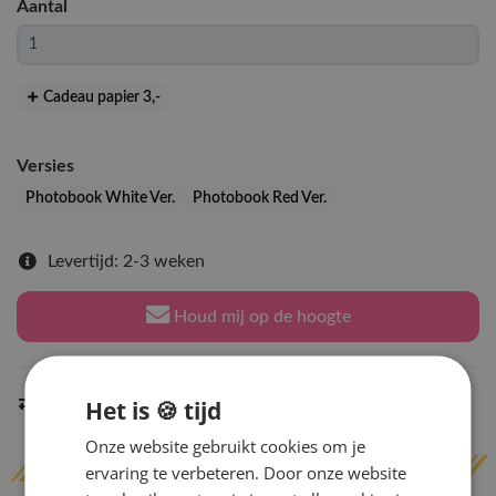
Aantal
Cadeau papier 3
,-
Versies
Photobook White Ver.
Photobook Red Ver.
Levertijd: 2-3 weken
Houd mij op de hoogte
Het is 🍪 tijd
Indien op voorraad
binnen 2 werkdagen
verzonden
Onze website gebruikt cookies om je
ervaring te verbeteren. Door onze website