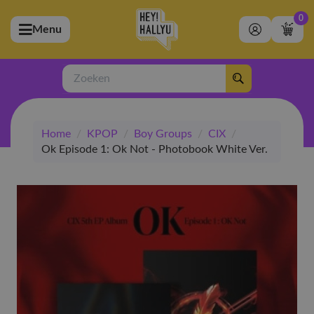
0
Menu
bmenu (Artiesten)
ubmenu (Merchandise)
Zoeken
bmenu (Exclusive)
Home
/
KPOP
/
Boy Groups
/
CIX
/
bmenu (Winkel)
Ok Episode 1: Ok Not - Photobook White Ver.