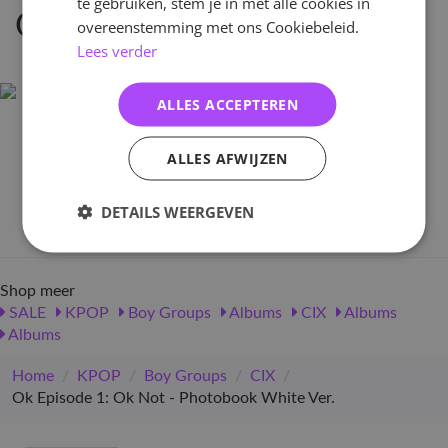
te gebruiken, stem je in met alle cookies in
Omschrijving
overeenstemming met ons Cookiebeleid.
Lees verder
ALLES ACCEPTEREN
Specificaties
ALLES AFWIJZEN
Artikelnummer
44396
DETAILS WEERGEVEN
EAN nummer
1000000443967
Shop meer
SALE
KPOP
Boy Groups
Albums
CIX
Albums
Albums
Home
/
KPOP
/
Boy Groups
/
CIX
/
Ok Episode 1: Ok Not - Photobook White Ver.