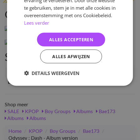
ervaring te verbeteren. Door onze website
te gebruiken, stem je in met alle cookies in
Omschrijving
overeenstemming met ons Cookiebeleid.
Lees verder
\
ALLES ACCEPTEREN
Specificaties
ALLES AFWIJZEN
Artikelnummer
35908
DETAILS WEERGEVEN
EAN nummer
1000000359084
Shop meer
SALE
KPOP
Boy Groups
Albums
Bae173
Albums
Albums
Home
/
KPOP
/
Boy Groups
/
Bae173
/
Odyssey : Dash - Album version