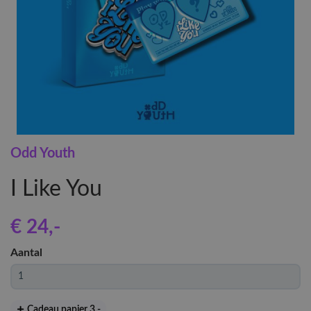
Odd Youth
I Like You
€ 24
,-
Aantal
Cadeau papier 3
,-