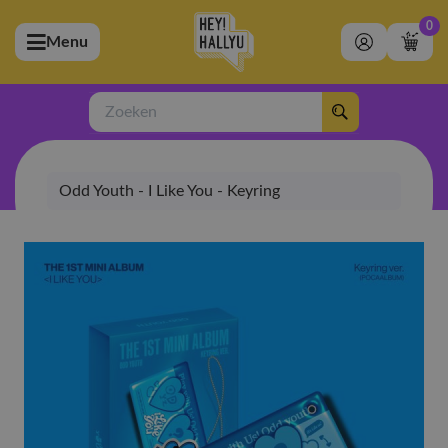
0
Menu
bmenu (Artiesten)
ubmenu (Merchandise)
Zoeken
bmenu (Exclusive)
Odd Youth - I Like You - Keyring
bmenu (Winkel)