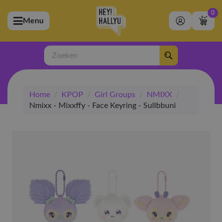
0
Menu
bmenu (Artiesten)
ubmenu (Merchandise)
Zoeken
bmenu (Exclusive)
Home
/
KPOP
/
Girl Groups
/
NMIXX
/
bmenu (Winkel)
Nmixx - Mixxffy - Face Keyring - Sullbbuni