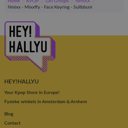
Home
/
KPOP
/
Girl Groups
/
NMIXX
/
Nmixx - Mixxffy - Face Keyring - Sullbbuni
HEY!HALLYU
Your Kpop Store in Europe!
Fysieke winkels in Amsterdam & Arnhem
Blog
Contact