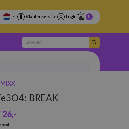
Klantenservice
Login
0
Zoeken
MIXX
Fe3O4: BREAK
 26
,-
antal