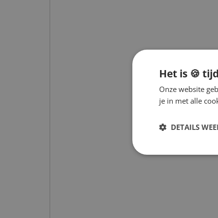
Het is 🍪 tij
Onze website gebr
je in met alle c
DETAILS WE