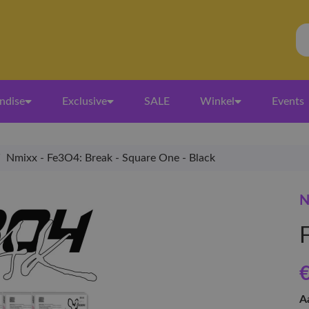
ndise
Exclusive
SALE
Winkel
Events
/
Nmixx - Fe3O4: Break - Square One - Black
N
€
A