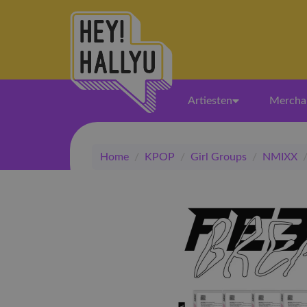
Artiesten
Mercha
Home
/
KPOP
/
Girl Groups
/
NMIXX