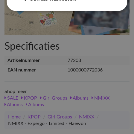
Specificaties
Artikelnummer
77203
EAN nummer
1000000772036
Shop meer
SALE
KPOP
Girl Groups
Albums
NMIXX
Albums
Albums
Home
/
KPOP
/
Girl Groups
/
NMIXX
/
NMIXX - Expergo - Limited - Haewon