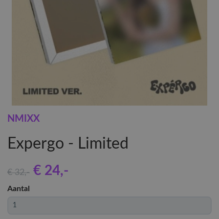
NMIXX
Expergo - Limited
€ 24
,-
€ 32
,-
Aantal