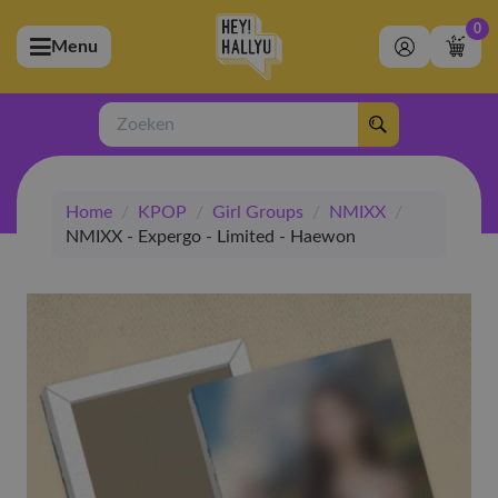
0
Menu
bmenu (Artiesten)
ubmenu (Merchandise)
Zoeken
bmenu (Exclusive)
Home
/
KPOP
/
Girl Groups
/
NMIXX
/
bmenu (Winkel)
NMIXX - Expergo - Limited - Haewon