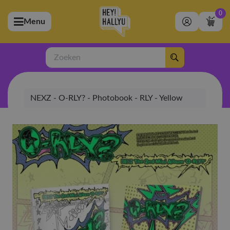
0
Menu
bmenu (Artiesten)
ubmenu (Merchandise)
Zoeken
bmenu (Exclusive)
NEXZ - O-RLY? - Photobook - RLY - Yellow
bmenu (Winkel)