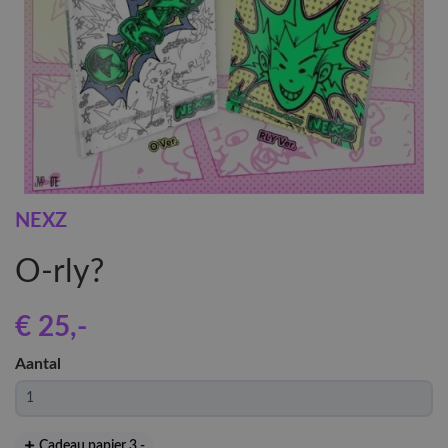
NEXZ
O-rly?
€ 25
,-
Aantal
Cadeau papier 3
,-