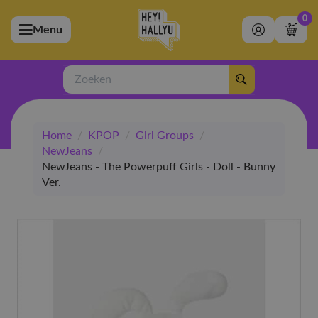
0
Menu
bmenu (Artiesten)
ubmenu (Merchandise)
Zoeken
bmenu (Exclusive)
Home
/
KPOP
/
Girl Groups
/
bmenu (Winkel)
NewJeans
/
NewJeans - The Powerpuff Girls - Doll - Bunny
Ver.