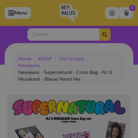
0
Menu
bmenu (Artiesten)
ubmenu (Merchandise)
Zoeken
bmenu (Exclusive)
Home
/
KPOP
/
Girl Groups
/
bmenu (Winkel)
NewJeans
/
Newjeans - Supernatural - Cross Bag - NJ X
Murakami - Blauw Hanni Ver.