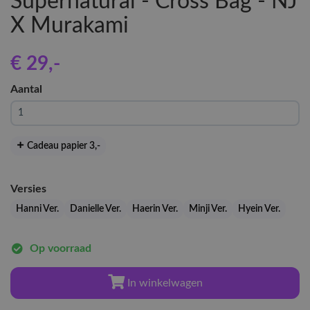
Supernatural - Cross Bag - NJ
X Murakami
€ 29
,-
Aantal
Cadeau papier 3
,-
Versies
Hanni Ver.
Danielle Ver.
Haerin Ver.
Minji Ver.
Hyein Ver.
Op voorraad
In winkelwagen