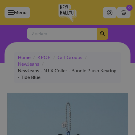
0
Menu
bmenu (Artiesten)
ubmenu (Merchandise)
Zoeken
bmenu (Exclusive)
Home
/
KPOP
/
Girl Groups
/
bmenu (Winkel)
NewJeans
/
NewJeans - NJ X Coller - Bunnie Plush Keyring
- Tide Blue