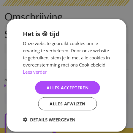
Omschrijving
Het is 🍪 tijd
Specificaties
Onze website gebruikt cookies om je
Artikelnummer
132329
ervaring te verbeteren. Door onze website
te gebruiken, stem je in met alle cookies in
EAN nummer
1000001323299
overeenstemming met ons Cookiebeleid.
Lees verder
Shop meer
SALE
KPOP
ALLES ACCEPTEREN
New Quest : Jungle
ALLES AFWIJZEN
DETAILS WEERGEVEN