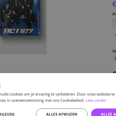
€
A
V
1
d
uikt cookies om je ervaring te verbeteren. Door onze website te
ookies in overeenstemming met ons Cookiebeleid.
Lees verder
v
ERGEVEN
ALLES AFWIJZEN
ALLES 