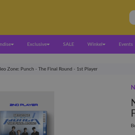
ndise
Exclusive
SALE
Winkel
Events
eo Zone: Punch - The Final Round - 1st Player
N
F
B