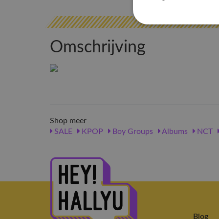
Omschrijving
Shop meer
SALE
KPOP
Boy Groups
Albums
NCT
Blog