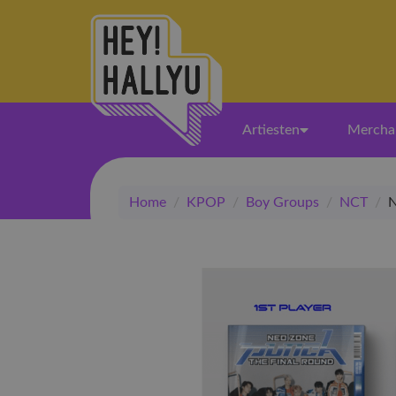
Artiesten
Mercha
Home
/
KPOP
/
Boy Groups
/
NCT
/
N