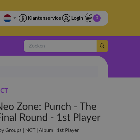
Klantenservice
Login
0
Zoeken
CT
Neo Zone: Punch - The
inal Round - 1st Player
oy Groups | NCT | Album | 1st Player