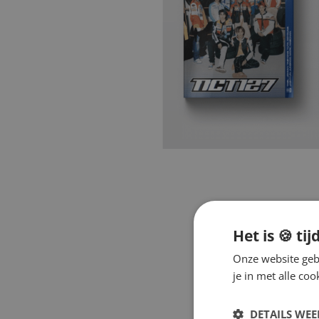
Het is 🍪 tij
Onze website gebr
je in met alle c
DETAILS WE