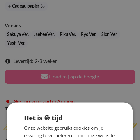
Cadeau papier 3
,-
Versies
Sakuya Ver.
Jaehee Ver.
Riku Ver.
Ryo Ver.
Sion Ver.
Yushi Ver.
Levertijd: 2-3 weken
Houd mij op de hoogte
Niet op voorraad
in Arnhem
Indien op voorraad
binnen 2 werkdagen
verzonden
Het is 🍪 tijd
Onze website gebruikt cookies om je
ervaring te verbeteren. Door onze website