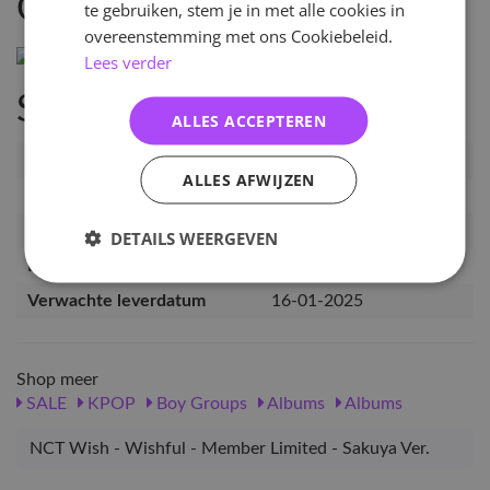
Omschrijving
te gebruiken, stem je in met alle cookies in
overeenstemming met ons Cookiebeleid.
Lees verder
Specificaties
ALLES ACCEPTEREN
Artikelnummer
NCTW-WF-LIM-SK
ALLES AFWIJZEN
EAN nummer
6407415777529
Pre-order tot
09-12-2024
DETAILS WEERGEVEN
Release datum
26-12-2024
Verwachte leverdatum
16-01-2025
Shop meer
SALE
KPOP
Boy Groups
Albums
Albums
NCT Wish - Wishful - Member Limited - Sakuya Ver.