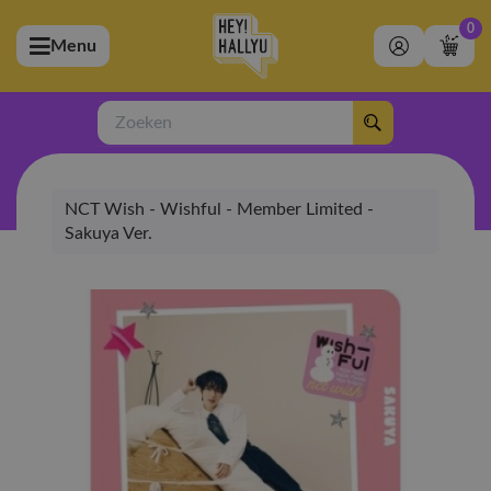
0
Menu
bmenu (Artiesten)
ubmenu (Merchandise)
Zoeken
bmenu (Exclusive)
NCT Wish - Wishful - Member Limited -
bmenu (Winkel)
Sakuya Ver.