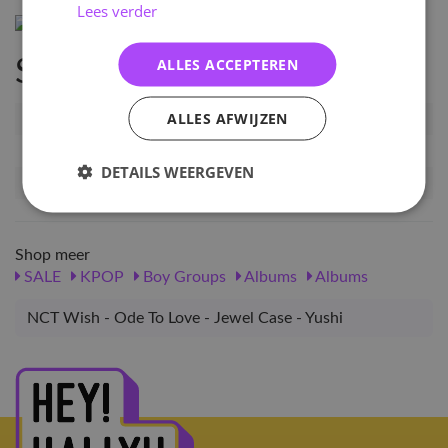
Lees verder
ALLES ACCEPTEREN
Specificaties
ALLES AFWIJZEN
Artikelnummer
NCTW-OTL-JC-YS
EAN nummer
6356807672655
DETAILS WEERGEVEN
Release datum
21-04-2026
Shop meer
SALE
KPOP
Boy Groups
Albums
Albums
NCT Wish - Ode To Love - Jewel Case - Yushi