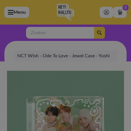
0
Menu
bmenu (Artiesten)
ubmenu (Merchandise)
Zoeken
bmenu (Exclusive)
NCT Wish - Ode To Love - Jewel Case - Yushi
bmenu (Winkel)