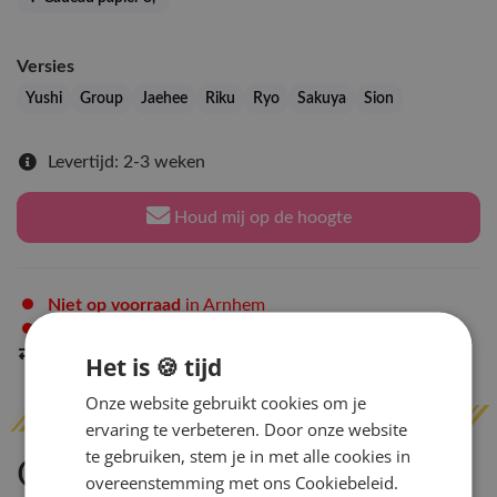
Versies
Yushi
Group
Jaehee
Riku
Ryo
Sakuya
Sion
Levertijd: 2-3 weken
Houd mij op de hoogte
Niet op voorraad
in Arnhem
Niet op voorraad
in Amsterdam
Indien op voorraad
binnen 2 werkdagen
verzonden
Het is 🍪 tijd
Onze website gebruikt cookies om je
ervaring te verbeteren. Door onze website
te gebruiken, stem je in met alle cookies in
Omschrijving
overeenstemming met ons Cookiebeleid.