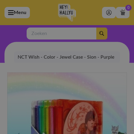
0
Menu
bmenu (Artiesten)
ubmenu (Merchandise)
Zoeken
bmenu (Exclusive)
NCT Wish - Color - Jewel Case - Sion - Purple
bmenu (Winkel)