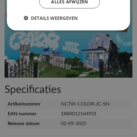
ALLES AFWIJZEN
DETAILS WEERGEVEN
Specificaties
Artikelnummer
NCTW-COLOR-JC-SN
EAN nummer
1884012164931
Release datum
02-09-2025