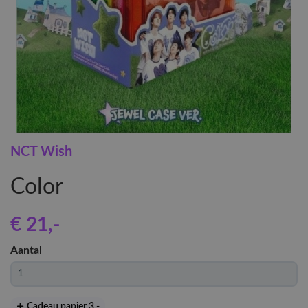
NCT Wish
Color
€ 21
,-
Aantal
Cadeau papier 3
,-