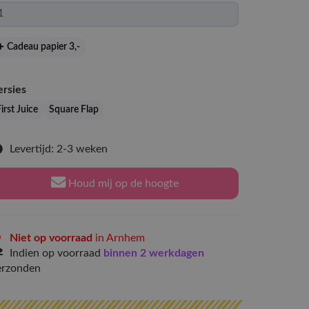
Cadeau papier 3
,-
ersies
irst Juice
Square Flap
Levertijd: 2-3 weken
Houd mij op de hoogte
Niet op voorraad
in Arnhem
Indien op voorraad
binnen 2 werkdagen
erzonden