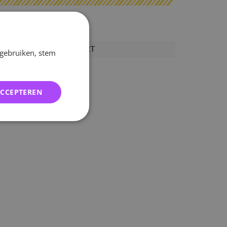
MARK-TFF-SMART
 gebruiken, stem
2805393730323
ACCEPTEREN