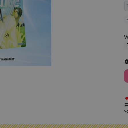
V
F
v