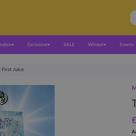
ndise
Exclusive
SALE
Winkel
Events
 First Juice
M
T
€
A