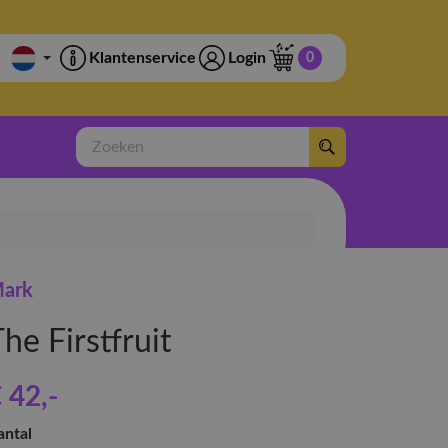
Klantenservice
Login
0
Zoeken
ark
he Firstfruit
 42
,-
antal