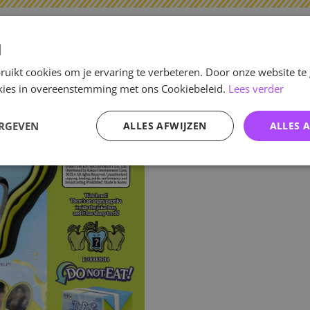
Specificaties
d
Artikelnummer
uikt cookies om je ervaring te verbeteren. Door onze website te
ookies in overeenstemming met ons Cookiebeleid.
Lees verder
EAN nummer
ERGEVEN
ALLES AFWIJZEN
ALLES 