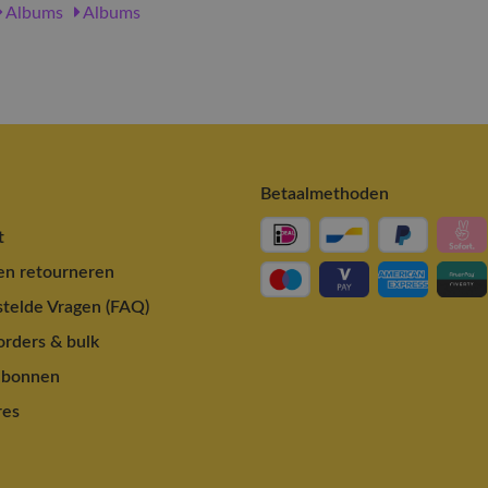
Albums
Albums
Betaalmethoden
t
en retourneren
telde Vragen (FAQ)
rders & bulk
ubonnen
res