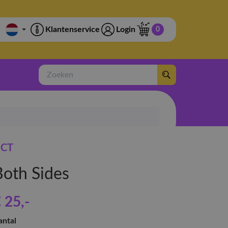
Klantenservice
Login
0
Zoeken
CT
Both Sides
 25
,-
antal