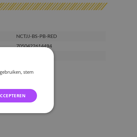
NCTJJ-BS-PB-RED
7050422614494
24-02-2026
 gebruiken, stem
ACCEPTEREN