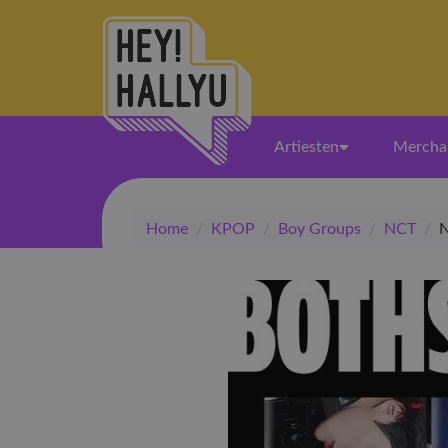
Artiesten
Mercha
Home
/
KPOP
/
Boy Groups
/
NCT
/
N