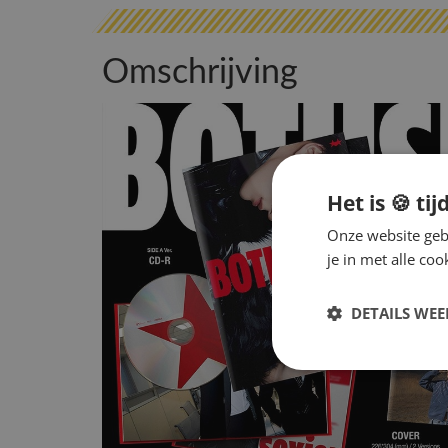
Omschrijving
Het is 🍪 tij
Onze website gebr
je in met alle c
DETAILS WE