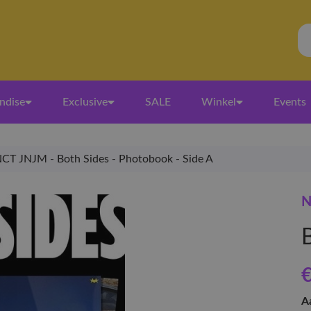
ndise
Exclusive
SALE
Winkel
Events
CT JNJM - Both Sides - Photobook - Side A
N
€
A