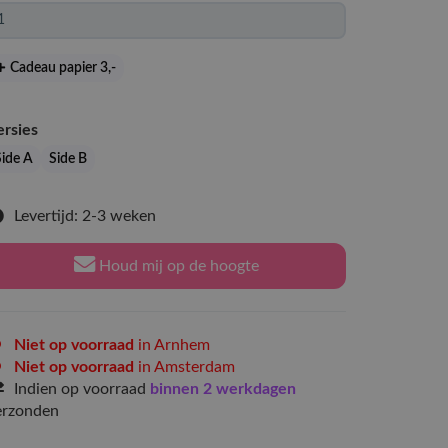
Cadeau papier 3
,-
ersies
Side A
Side B
Levertijd: 2-3 weken
Houd mij op de hoogte
Niet op voorraad
in Arnhem
Niet op voorraad
in Amsterdam
Indien op voorraad
binnen 2 werkdagen
erzonden