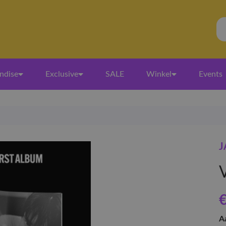
ndise
Exclusive
SALE
Winkel
Events
J
V
€
A