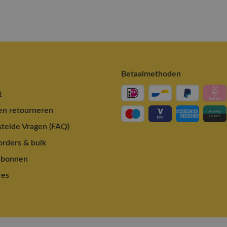
Betaalmethoden
t
en retourneren
telde Vragen (FAQ)
rders & bulk
ubonnen
res