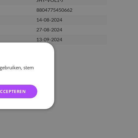
JHY-VOL1-J
8804775450662
14-08-2024
27-08-2024
13-09-2024
 gebruiken, stem
ACCEPTEREN