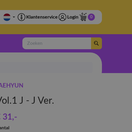
Klantenservice
Login
0
Zoeken
AEHYUN
ol.1 J - J Ver.
 31
,-
antal