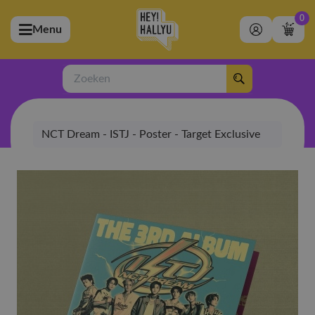
0
Menu
bmenu (Artiesten)
ubmenu (Merchandise)
Zoeken
bmenu (Exclusive)
NCT Dream - ISTJ - Poster - Target Exclusive
bmenu (Winkel)