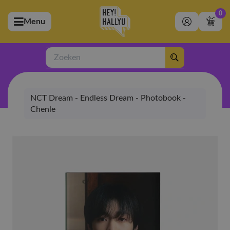
0
Menu
bmenu (Artiesten)
ubmenu (Merchandise)
Zoeken
bmenu (Exclusive)
NCT Dream - Endless Dream - Photobook -
bmenu (Winkel)
Chenle