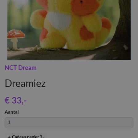
NCT Dream
Dreamiez
€ 33
,-
Aantal
Cadeau papier 3
,-