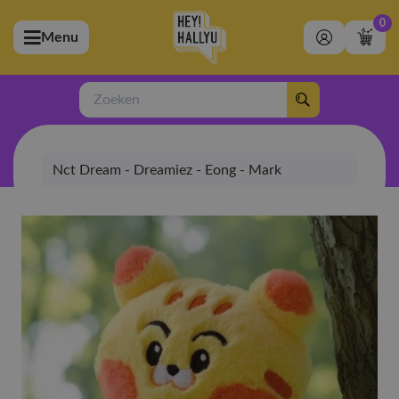
0
Menu
bmenu (Artiesten)
ubmenu (Merchandise)
Zoeken
bmenu (Exclusive)
Nct Dream - Dreamiez - Eong - Mark
bmenu (Winkel)