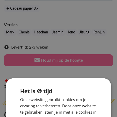
Cadeau papier 3
,-
Versies
Mark
Chenle
Haechan
Jaemin
Jeno
Jisung
Renjun
Levertijd: 2-3 weken
Houd mij op de hoogte
Niet op voorraad
in Arnhem
Indien op voorraad
binnen 2 werkdagen
verzonden
Het is 🍪 tijd
Onze website gebruikt cookies om je
ervaring te verbeteren. Door onze website
te gebruiken, stem je in met alle cookies in
Omschrijving