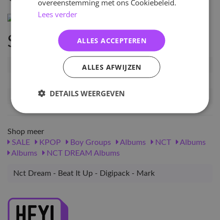
overeenstemming met ons Cookiebeleid.
Lees verder
Specificaties
ALLES ACCEPTEREN
Artikelnummer
NCTD-BIU-DIGI-MRK
ALLES AFWIJZEN
EAN nummer
8521521931601
DETAILS WEERGEVEN
Release datum
21-11-2025
Shop meer
SALE
KPOP
Boy Groups
Albums
NCT
Albums
Albums
NCT DREAM Albums
Nct Dream - Beat It Up - Digipack - Mark