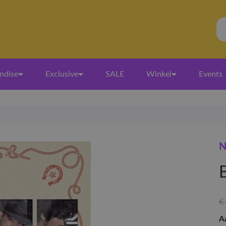
ndise
Exclusive
SALE
Winkel
Events
N
B
€
A