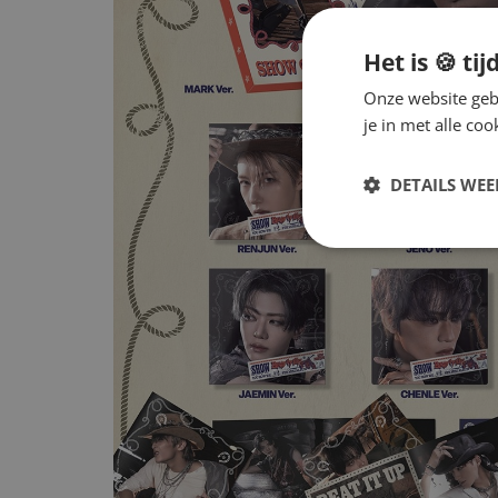
Het is 🍪 tij
Onze website gebr
je in met alle c
DETAILS WE