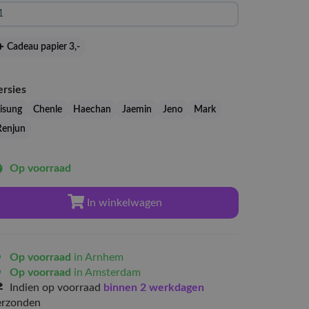
Cadeau papier 3
,-
ersies
Jisung
Chenle
Haechan
Jaemin
Jeno
Mark
Renjun
Op voorraad
In winkelwagen
Op voorraad
in Arnhem
Op voorraad
in Amsterdam
Indien op voorraad
binnen 2 werkdagen
erzonden