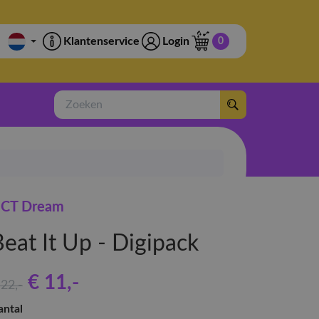
Klantenservice
Login
0
Zoeken
CT Dream
eat It Up - Digipack
€ 11
,-
 22
,-
antal