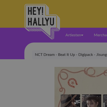
Artiesten
Mercha
NCT Dream - Beat It Up - Digipack - Jisung