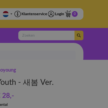
Klantenservice
Login
0
Zoeken
oyoung
Youth - 새봄 Ver.
 28
,-
antal