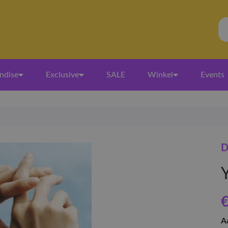
ndise
Exclusive
SALE
Winkel
Events
D
€
A