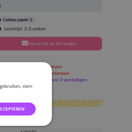
Cadeau papier 3
,-
Levertijd: 2-3 weken
Houd mij op de hoogte
Niet op voorraad
in Arnhem
Niet op voorraad
in Amsterdam
Indien op voorraad
binnen 2 werkdagen
 gebruiken, stem
erzonden
ACCEPTEREN