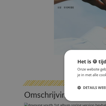
Het is 🍪 tij
Onze website gebr
je in met alle c
DETAILS WE
Omschrijving