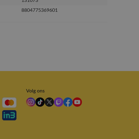
131073
8804775369601
Volg ons