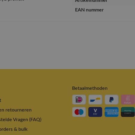
Artikelnummer
EAN nummer
Betaalmethoden
t
en retourneren
telde Vragen (FAQ)
rders & bulk