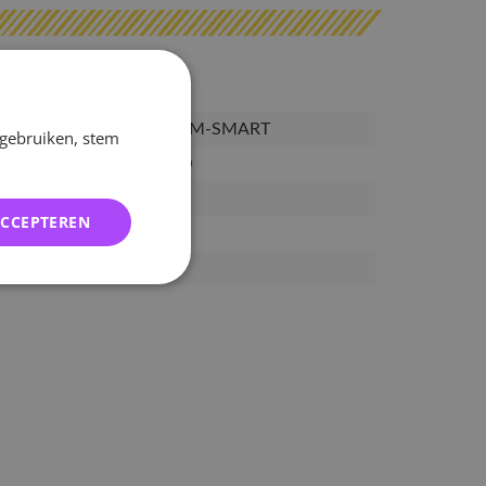
PRE-DY-SOAR-IM-SMART
 gebruiken, stem
5113296831090
30-05-2025
ACCEPTEREN
10-06-2025
27-06-2025