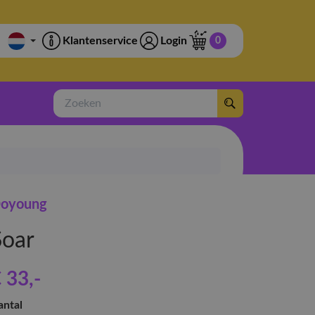
Klantenservice
Login
0
Zoeken
oyoung
Soar
 33
,-
antal