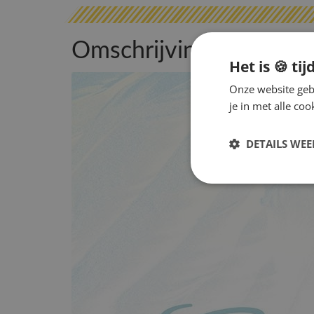
Omschrijving
Het is 🍪 tij
Onze website gebr
je in met alle c
DETAILS WE