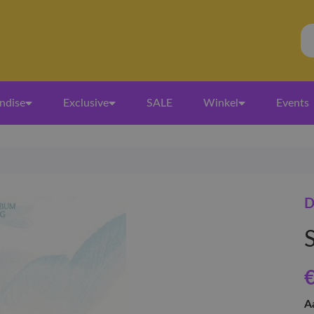
ndise
Exclusive
SALE
Winkel
Events
D
€
A