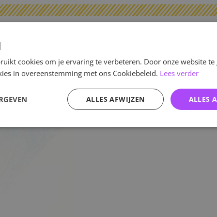
Specificaties
d
Artikelnummer
uikt cookies om je ervaring te verbeteren. Door onze website te
ookies in overeenstemming met ons Cookiebeleid.
Lees verder
EAN nummer
Pre-order tot
ERGEVEN
ALLES AFWIJZEN
ALLES 
Release datum
Verwachte leverdatum