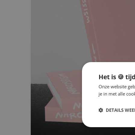
Het is 🍪 tij
Onze website gebr
je in met alle c
DETAILS WE