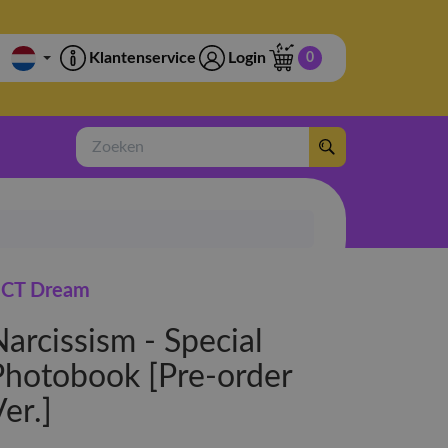
Klantenservice
Login
0
Zoeken
CT Dream
arcissism - Special
Photobook [Pre-order
er.]