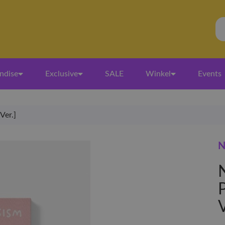
ndise
Exclusive
SALE
Winkel
Events
Ver.]
N
N
V