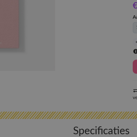
A
v
Specificaties