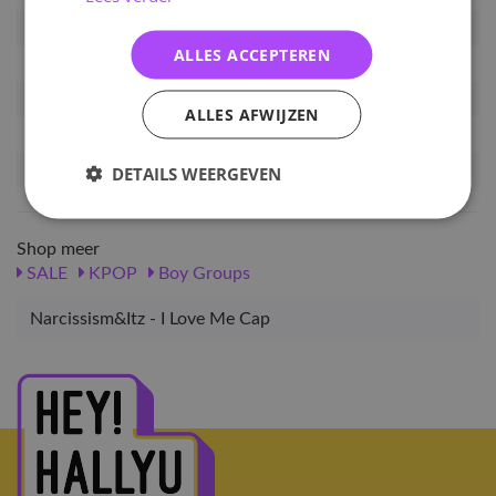
Artikelnummer
NCTD-CAP-W
ALLES ACCEPTEREN
EAN nummer
1418750306058
Pre-order tot
30-09-2024
ALLES AFWIJZEN
Release datum
11-10-2024
Verwachte leverdatum
30-10-2024
DETAILS WEERGEVEN
Shop meer
SALE
KPOP
Boy Groups
Narcissism&Itz - I Love Me Cap