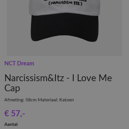
NCT Dream
Narcissism&Itz - I Love Me
Cap
Afmeting: 58cm Materiaal: Katoen
€ 57
,-
Aantal