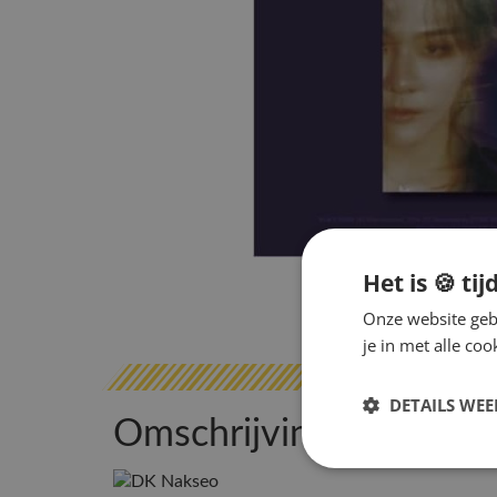
Het is 🍪 tij
Onze website gebr
je in met alle c
DETAILS WE
Omschrijving