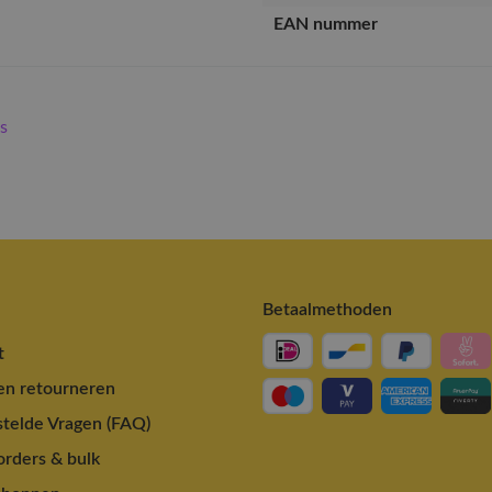
EAN nummer
s
Betaalmethoden
t
en retourneren
telde Vragen (FAQ)
rders & bulk