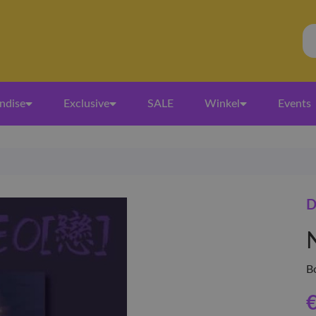
ndise
Exclusive
SALE
Winkel
Events
B
€