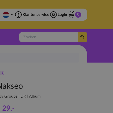
Klantenservice
Login
0
Zoeken
DK
Nakseo
oy Groups | DK | Album |
 29
,-