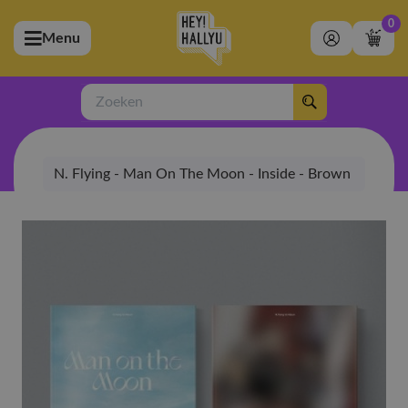
0
Menu
bmenu (Artiesten)
ubmenu (Merchandise)
Zoeken
bmenu (Exclusive)
N. Flying - Man On The Moon - Inside - Brown
bmenu (Winkel)