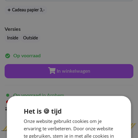
Cadeau papier 3
,-
Versies
Inside
Outside
Op voorraad
In winkelwagen
Op voorraad
in Arnhem
Niet op voorraad
in Amsterdam
Indien op voorraad
binnen 2 werkdagen
verzonden
Het is 🍪 tijd
Onze website gebruikt cookies om je
ervaring te verbeteren. Door onze website
te gebruiken, stem je in met alle cookies in