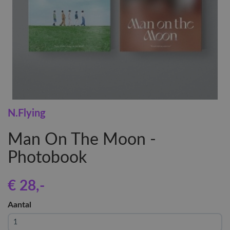
N.Flying
Man On The Moon -
Photobook
€ 28
,-
Aantal