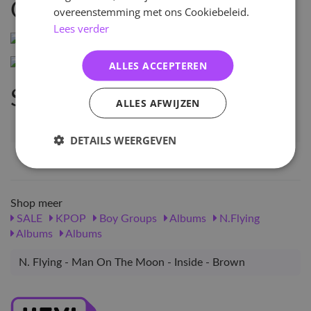
Omschrijving
overeenstemming met ons Cookiebeleid.
Lees verder
ALLES ACCEPTEREN
Specificaties
ALLES AFWIJZEN
Artikelnummer
11793
DETAILS WEERGEVEN
EAN nummer
1000000117936
Shop meer
SALE
KPOP
Boy Groups
Albums
N.Flying
Albums
Albums
N. Flying - Man On The Moon - Inside - Brown