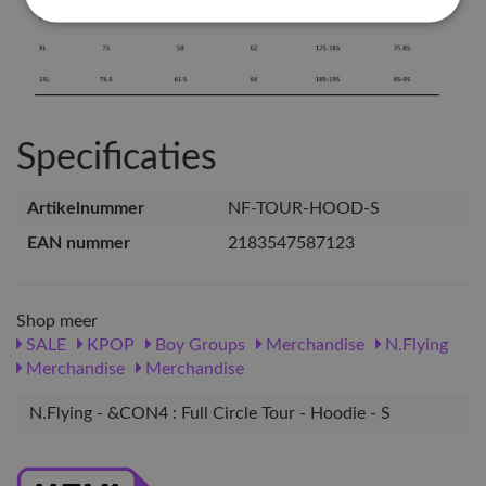
Specificaties
Artikelnummer
NF-TOUR-HOOD-S
EAN nummer
2183547587123
Shop meer
SALE
KPOP
Boy Groups
Merchandise
N.Flying
Merchandise
Merchandise
N.Flying - &CON4 : Full Circle Tour - Hoodie - S