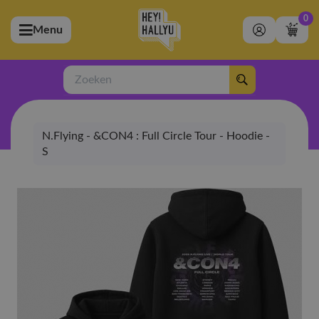
0
Menu
bmenu (Artiesten)
ubmenu (Merchandise)
Zoeken
bmenu (Exclusive)
N.Flying - &CON4 : Full Circle Tour - Hoodie -
bmenu (Winkel)
S