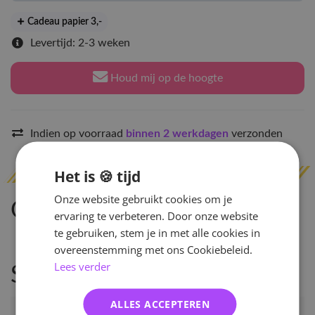
Cadeau papier 3
,-
Levertijd: 2-3 weken
Houd mij op de hoogte
Indien op voorraad
binnen 2 werkdagen
verzonden
Het is 🍪 tijd
Onze website gebruikt cookies om je
Omschrijving
ervaring te verbeteren. Door onze website
te gebruiken, stem je in met alle cookies in
overeenstemming met ons Cookiebeleid.
Lees verder
Specificaties
ALLES ACCEPTEREN
Artikelnummer
96082