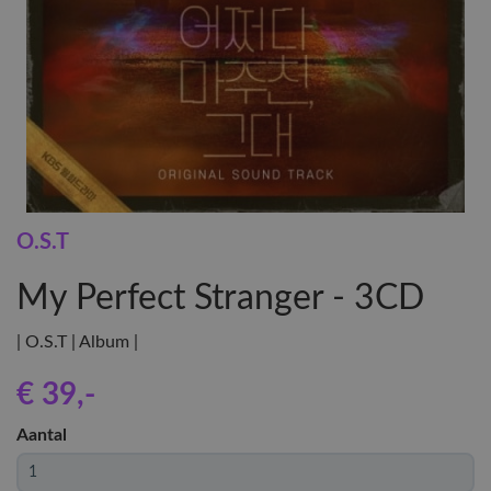
O.S.T
My Perfect Stranger - 3CD
| O.S.T | Album |
€ 39
,-
Aantal