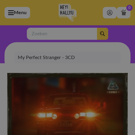
0
Menu
bmenu (Artiesten)
ubmenu (Merchandise)
Zoeken
bmenu (Exclusive)
My Perfect Stranger - 3CD
bmenu (Winkel)