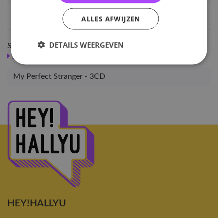
EAN nummer
1000000960822
ALLES AFWIJZEN
DETAILS WEERGEVEN
Shop meer
SALE
KPOP
Albums
My Perfect Stranger - 3CD
HEY!HALLYU