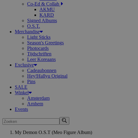
Co-Ed & Collab
AKMU
KARD
Signed Albums
O.S.T.
Merchandise
Light Sticks
Season's Greetings
Photocards
Tijdschriften
Leer Koreaans
Exclusive
Cadeaubonnen
Hey!Hallyu Original
Pins
SALE
Winkel
Amsterdam
Arnhem
Events
Zoeken
My Demon O.S.T (Meo Figure Album)