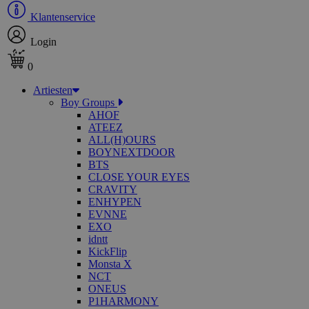
Klantenservice
Login
0
Artiesten
Boy Groups
AHOF
ATEEZ
ALL(H)OURS
BOYNEXTDOOR
BTS
CLOSE YOUR EYES
CRAVITY
ENHYPEN
EVNNE
EXO
idntt
KickFlip
Monsta X
NCT
ONEUS
P1HARMONY