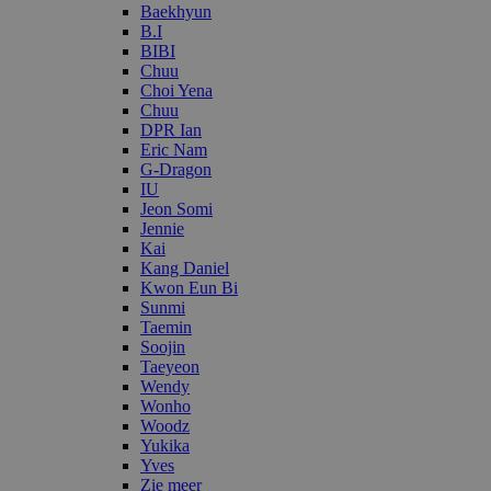
Baekhyun
B.I
BIBI
Chuu
Choi Yena
Chuu
DPR Ian
Eric Nam
G-Dragon
IU
Jeon Somi
Jennie
Kai
Kang Daniel
Kwon Eun Bi
Sunmi
Taemin
Soojin
Taeyeon
Wendy
Wonho
Woodz
Yukika
Yves
Zie meer