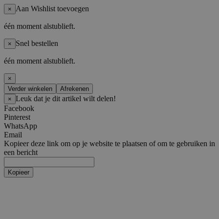
Aan Wishlist toevoegen
×
één moment alstublieft.
Snel bestellen
×
één moment alstublieft.
×
Verder winkelen
Afrekenen
Leuk dat je dit artikel wilt delen!
×
Facebook
Pinterest
WhatsApp
Email
Kopieer deze link om op je website te plaatsen of om te gebruiken in
een bericht
Kopieer
Artiesten
Boy Groups
AHOF
ATEEZ