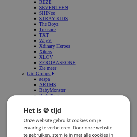
RIIZE
SEVENTEEN
SHINee
STRAY KIDS
The Boyz
Treasure
TXT
WayV
Xdinary Heroes
Xikers
XLOV
ZEROBASEONE
Zie meer
Girl Groups
aespa
ARTMS
BabyMonster
Badvillain
Billlie
BLACKPINK
Het is 🍪 tijd
CLASS:y
Dreamcatcher
Onze website gebruikt cookies om je
(G)I-DLE
ervaring te verbeteren. Door onze website
H1-KEY
te gebruiken, stem je in met alle cookies in
Hearts2Hearts