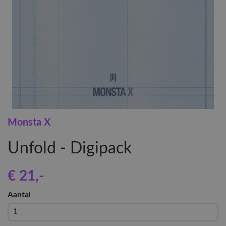
Monsta X
Unfold - Digipack
€ 21
,-
Aantal