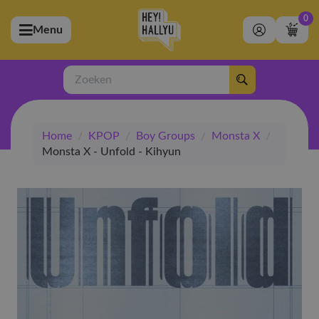
0
Menu
bmenu (Artiesten)
ubmenu (Merchandise)
Zoeken
bmenu (Exclusive)
Home
/
KPOP
/
Boy Groups
/
Monsta X
/
bmenu (Winkel)
Monsta X - Unfold - Kihyun