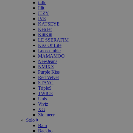
i-dle
Illit
ITZY
IVE
KATSEYE
Kep1er
KiiiKiii
LE SSERAFIM
Kiss Of Life
Loossemble
MAMAMOO
NewJeans
NMIXX
Purple Kiss
Red Velvet
STAYC
TripleS
TWICE
Unis
Viviz
XG
Zie meer
Solo
Bain
Baekho