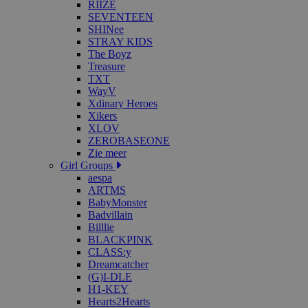
RIIZE
SEVENTEEN
SHINee
STRAY KIDS
The Boyz
Treasure
TXT
WayV
Xdinary Heroes
Xikers
XLOV
ZEROBASEONE
Zie meer
Girl Groups
aespa
ARTMS
BabyMonster
Badvillain
Billlie
BLACKPINK
CLASS:y
Dreamcatcher
(G)I-DLE
H1-KEY
Hearts2Hearts