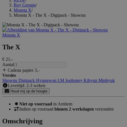
Boy Groups
/
Monsta X
/
Monsta X - The X - Digipack - Shownu
Monsta X
The X
€ 21
,-
Aantal
Cadeau papier 3
,-
Versies
Shownu
Digipack
Hyungwon
I.M
Joohoney
Kihyun
Minhyuk
Levertijd: 2-3 weken
Houd mij op de hoogte
Niet op voorraad
in Arnhem
Indien op voorraad
binnen 2 werkdagen
verzonden
Omschrijving