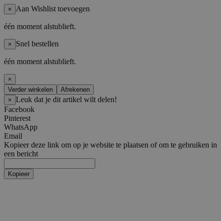
Aan Wishlist toevoegen
×
één moment alstublieft.
Snel bestellen
×
één moment alstublieft.
×
Verder winkelen
Afrekenen
Leuk dat je dit artikel wilt delen!
×
Facebook
Pinterest
WhatsApp
Email
Kopieer deze link om op je website te plaatsen of om te gebruiken in
een bericht
Kopieer
Artiesten
Boy Groups
AHOF
ATEEZ