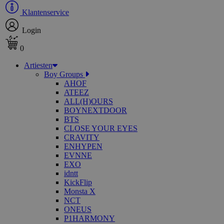
Klantenservice
Login
0
Artiesten
Boy Groups
AHOF
ATEEZ
ALL(H)OURS
BOYNEXTDOOR
BTS
CLOSE YOUR EYES
CRAVITY
ENHYPEN
EVNNE
EXO
idntt
KickFlip
Monsta X
NCT
ONEUS
P1HARMONY