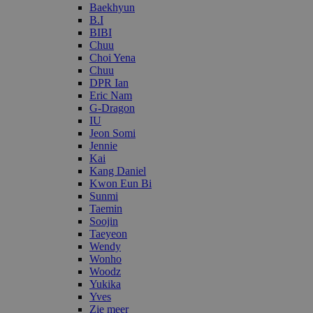
Baekhyun
B.I
BIBI
Chuu
Choi Yena
Chuu
DPR Ian
Eric Nam
G-Dragon
IU
Jeon Somi
Jennie
Kai
Kang Daniel
Kwon Eun Bi
Sunmi
Taemin
Soojin
Taeyeon
Wendy
Wonho
Woodz
Yukika
Yves
Zie meer