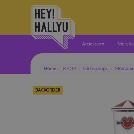
Artiesten
Mercha
Home
/
KPOP
/
Girl Groups
/
Momola
BACKORDER