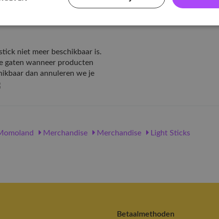
n het moment waarop je
Artikelnummer
rzonden uit Zuid-Korea.
EAN nummer
stick niet meer beschikbaar is.
 de gaten wanneer producten
chikbaar dan annuleren we je
omoland
Merchandise
Merchandise
Light Sticks
Betaalmethoden