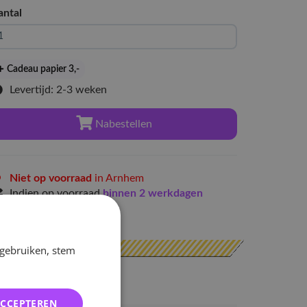
antal
Cadeau papier 3
,-
Levertijd: 2-3 weken
Nabestellen
Niet op voorraad
in Arnhem
Indien op voorraad
binnen 2 werkdagen
erzonden
 gebruiken, stem
ACCEPTEREN