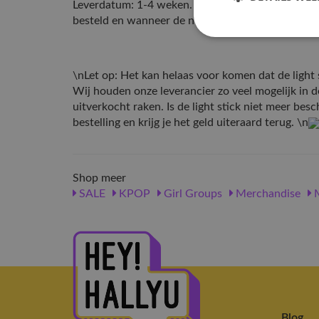
Leverdatum: 1-4 weken. De levertijd hangt af va
besteld en wanneer de nieuwe voorraad wordt ve
\nLet op: Het kan helaas voor komen dat de light 
Wij houden onze leverancier zo veel mogelijk in
uitverkocht raken. Is de light stick niet meer bes
bestelling en krijg je het geld uiteraard terug. \n
Shop meer
SALE
KPOP
Girl Groups
Merchandise
M
Blog