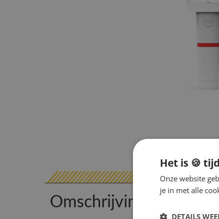
Het is 🍪 tij
Onze website gebr
je in met alle c
Omschrijving
DETAILS WE