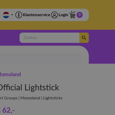
Klantenservice
Login
0
Zoeken
omoland
fficial Lightstick
irl Groups | Momoland | Lightsticks
 62
,-