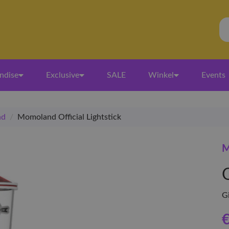
ndise
Exclusive
SALE
Winkel
Events
nd
/
Momoland Official Lightstick
M
O
G
€