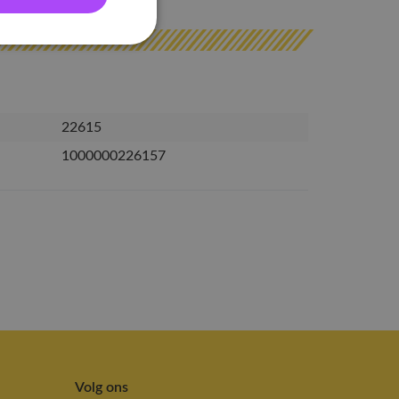
22615
1000000226157
Volg ons