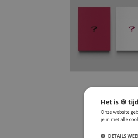
Het is 🍪 tij
Onze website gebr
je in met alle c
DETAILS WE