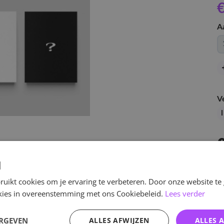
€
A
V
I
d
uikt cookies om je ervaring te verbeteren. Door onze website te
ookies in overeenstemming met ons Cookiebeleid.
Lees verder
v
ERGEVEN
ALLES AFWIJZEN
ALLES 