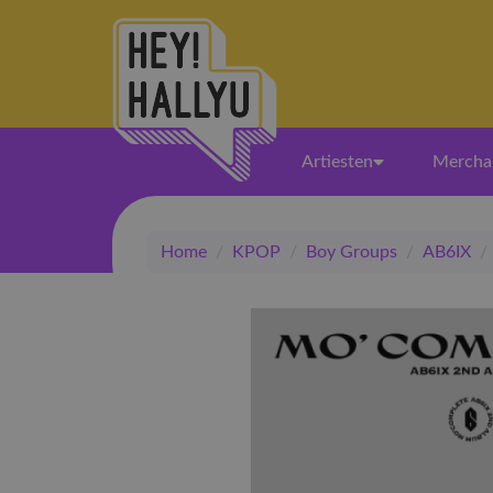
Artiesten
Mercha
Home
/
KPOP
/
Boy Groups
/
AB6IX
/