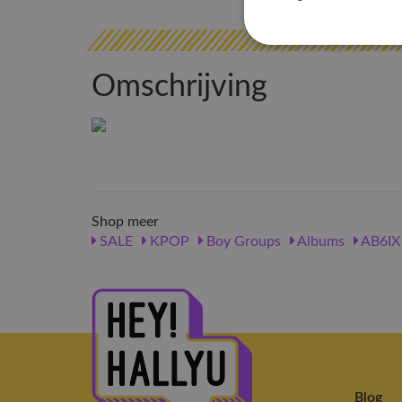
Omschrijving
Shop meer
SALE
KPOP
Boy Groups
Albums
AB6IX
Blog