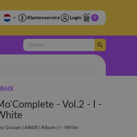
Klantenservice
Login
0
Zoeken
B6IX
o'Complete - Vol.2 - I -
White
oy Groups | AB6IX | Album | I - White