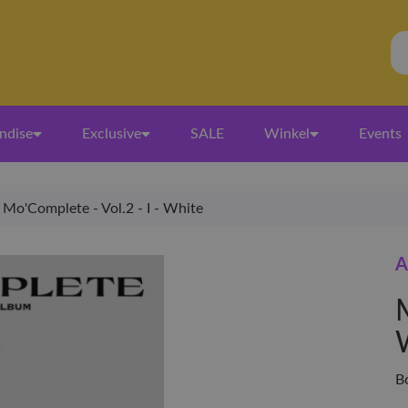
ndise
Exclusive
SALE
Winkel
Events
Mo'Complete - Vol.2 - I - White
A
M
B