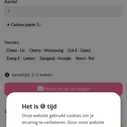
Aantal
Cadeau papier 3
,-
Versies
Cheez - Liz
Cherry - Wonyoung
Dal-E - Gaeul
Erang-E - Leeseo
Ganganji - Anyujin
Naori - Rei
Levertijd: 2-3 weken
Houd mij op de hoogte
Het is 🍪 tijd
Indien op voorraad
binnen 2 werkdagen
verzonden
Onze website gebruikt cookies om je
ervaring te verbeteren. Door onze website