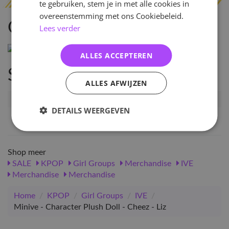
te gebruiken, stem je in met alle cookies in
overeenstemming met ons Cookiebeleid.
Omschrijving
Lees verder
ALLES ACCEPTEREN
Specificaties
ALLES AFWIJZEN
Artikelnummer
83856
DETAILS WEERGEVEN
EAN nummer
1000000838565
Shop meer
SALE
KPOP
Girl Groups
Merchandise
IVE
Merchandise
Merchandise
Home
/
KPOP
/
Girl Groups
/
IVE
/
Minive - Character Plush Doll - Cheez - Liz