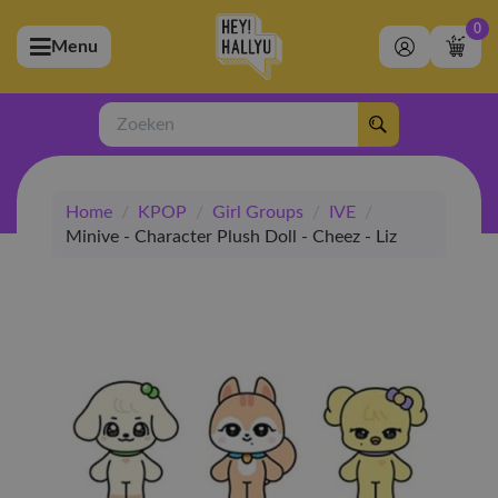
0
Menu
bmenu (Artiesten)
ubmenu (Merchandise)
Zoeken
bmenu (Exclusive)
Home
/
KPOP
/
Girl Groups
/
IVE
/
bmenu (Winkel)
Minive - Character Plush Doll - Cheez - Liz