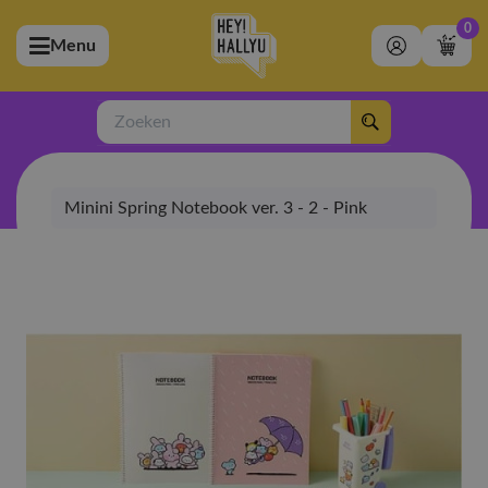
0
Menu
bmenu (Artiesten)
ubmenu (Merchandise)
Zoeken
bmenu (Exclusive)
Minini Spring Notebook ver. 3 - 2 - Pink
bmenu (Winkel)