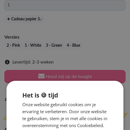
Cadeau papier 3
,-
Versies
2 - Pink
1 - White
3 - Green
4 - Blue
Levertijd: 2-3 weken
Houd mij op de hoogte
Het is 🍪 tijd
Indien op voorraad
binnen 2 werkdagen
verzonden
Onze website gebruikt cookies om je
ervaring te verbeteren. Door onze website
te gebruiken, stem je in met alle cookies in
overeenstemming met ons Cookiebeleid.