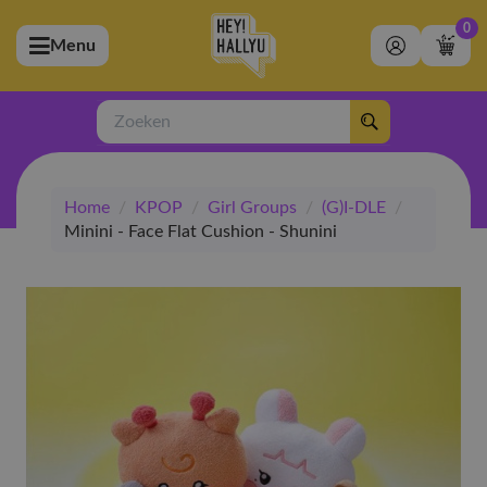
0
Menu
bmenu (Artiesten)
ubmenu (Merchandise)
Zoeken
bmenu (Exclusive)
Home
/
KPOP
/
Girl Groups
/
(G)I-DLE
/
bmenu (Winkel)
Minini - Face Flat Cushion - Shunini