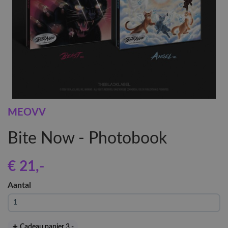
MEOVV
Bite Now - Photobook
€ 21
,-
Aantal
Cadeau papier 3
,-