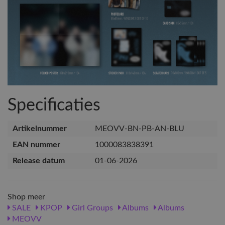
Specificaties
Artikelnummer
MEOVV-BN-PB-AN-BLU
EAN nummer
1000083838391
Release datum
01-06-2026
Shop meer
SALE
KPOP
Girl Groups
Albums
Albums
MEOVV