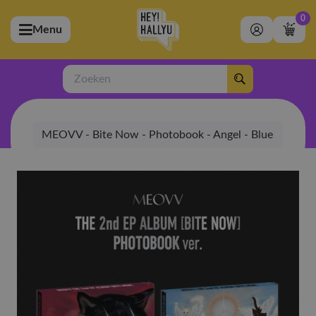
0
Menu
bmenu (Artiesten)
ubmenu (Merchandise)
Zoeken
bmenu (Exclusive)
MEOVV - Bite Now - Photobook - Angel - Blue
bmenu (Winkel)