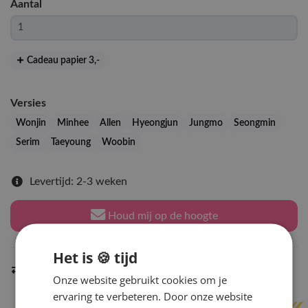
Aantal
Cadeau papier 3
,-
Versies
Wonjin
Minhee
Allen
Hyeongjun
Jungmo
Seongmin
Serim
Taeyoung
Woobin
Levertijd: 2-3 weken
Houd mij op de hoogte
Het is 🍪 tijd
Indien op voorraad
binnen 2 werkdagen
verzonden
Onze website gebruikt cookies om je
ervaring te verbeteren. Door onze website