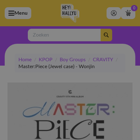
0
Menu
bmenu (Artiesten)
ubmenu (Merchandise)
Zoeken
bmenu (Exclusive)
Home
/
KPOP
/
Boy Groups
/
CRAVITY
/
bmenu (Winkel)
Master:Piece (Jewel case) - Wonjin