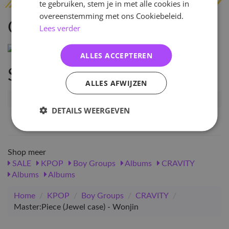
te gebruiken, stem je in met alle cookies in
overeenstemming met ons Cookiebeleid.
Omschrijving
Lees verder
ALLES ACCEPTEREN
Specificaties
ALLES AFWIJZEN
Artikelnummer
83592
DETAILS WEERGEVEN
EAN nummer
1000000835922
Shop meer
SALE
KPOP
Boy Groups
Albums
CRAVITY
Albums
Albums
Home
/
KPOP
/
Boy Groups
/
CRAVITY
/
Master:Piece (Jewel case) - Wonjin