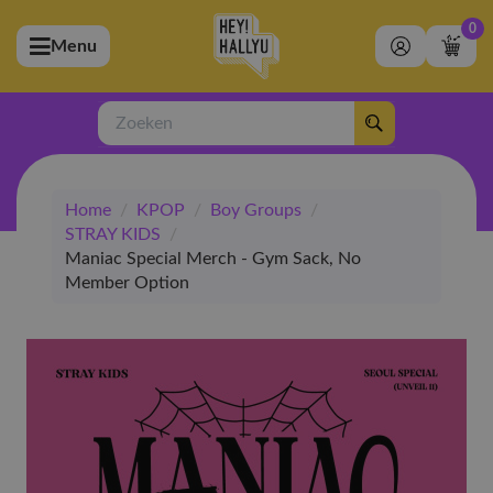
0
Menu
bmenu (Artiesten)
ubmenu (Merchandise)
Zoeken
bmenu (Exclusive)
Home
/
KPOP
/
Boy Groups
/
bmenu (Winkel)
STRAY KIDS
/
Maniac Special Merch - Gym Sack, No
Member Option