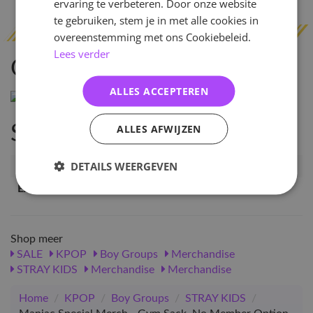
ervaring te verbeteren. Door onze website
te gebruiken, stem je in met alle cookies in
overeenstemming met ons Cookiebeleid.
Lees verder
Omschrijving
ALLES ACCEPTEREN
ALLES AFWIJZEN
Specificaties
DETAILS WEERGEVEN
Artikelnummer
46545
EAN nummer
1000000465457
Shop meer
SALE
KPOP
Boy Groups
Merchandise
STRAY KIDS
Merchandise
Merchandise
Home
/
KPOP
/
Boy Groups
/
STRAY KIDS
/