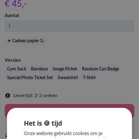
€ 45
,-
Aantal
Cadeau papier 3
,-
Versies
Gym Sack
Bandana
Image Picket
Random Can Badge
Special Photo Ticket Set
Sweatshirt
T-Shirt
Levertijd: 2-3 weken
Houd mij op de hoogte
Het is 🍪 tijd
Onze website gebruikt cookies om je
Indien op voorraad
binnen 2 werkdagen
verzonden