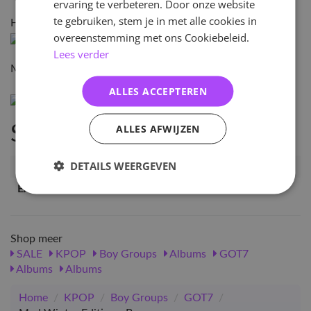
ervaring te verbeteren. Door onze website
te gebruiken, stem je in met alle cookies in
HAPPY VER
overeenstemming met ons Cookiebeleid.
Lees verder
MERRY VER.
ALLES ACCEPTEREN
ALLES AFWIJZEN
Specificaties
DETAILS WEERGEVEN
Artikelnummer
16256
EAN nummer
8809269505569
Shop meer
SALE
KPOP
Boy Groups
Albums
GOT7
Albums
Albums
Home
/
KPOP
/
Boy Groups
/
GOT7
/