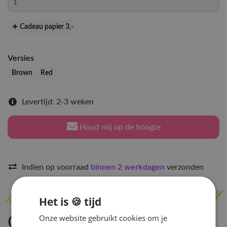
Cadeau papier 3
,-
Versies
Brown
Red
Levertijd: 2-3 weken
Houd mij op de hoogte
Indien op voorraad
binnen 2 werkdagen
verzonden
Het is 🍪 tijd
Onze website gebruikt cookies om je
Omschrijving