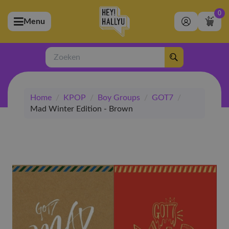
0
Menu
bmenu (Artiesten)
ubmenu (Merchandise)
Zoeken
bmenu (Exclusive)
Home
/
KPOP
/
Boy Groups
/
GOT7
/
bmenu (Winkel)
Mad Winter Edition - Brown