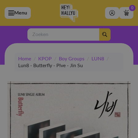
0
Menu
bmenu (Artiesten)
ubmenu (Merchandise)
Zoeken
bmenu (Exclusive)
Home
/
KPOP
/
Boy Groups
/
LUN8
/
bmenu (Winkel)
Lun8 - Butterfly - Plve - Jin Su