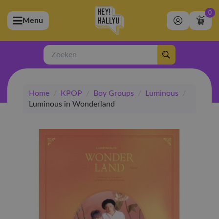
0
Menu
bmenu (Artiesten)
ubmenu (Merchandise)
Zoeken
bmenu (Exclusive)
Home
/
KPOP
/
Boy Groups
/
Luminous
/
bmenu (Winkel)
Luminous in Wonderland