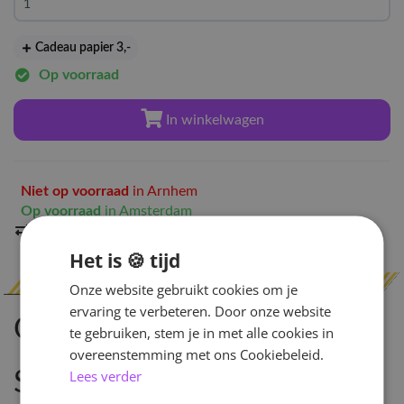
Cadeau papier 3
,-
Op voorraad
In winkelwagen
Niet op voorraad
in Arnhem
Op voorraad
in Amsterdam
Indien op voorraad
binnen 2 werkdagen
verzonden
Het is 🍪 tijd
Onze website gebruikt cookies om je
ervaring te verbeteren. Door onze website
Omschrijving
te gebruiken, stem je in met alle cookies in
overeenstemming met ons Cookiebeleid.
Lees verder
Specificaties