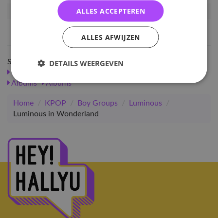
ALLES ACCEPTEREN
Artikelnummer
105476
EAN nummer
8809868449110
ALLES AFWIJZEN
Shop meer
DETAILS WEERGEVEN
SALE
KPOP
Boy Groups
Albums
Luminous
Albums
Albums
Home
/
KPOP
/
Boy Groups
/
Luminous
/
Luminous in Wonderland